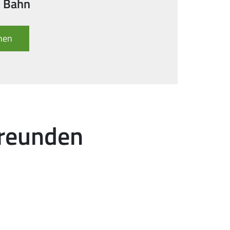
d Bahn
anen
Freunden