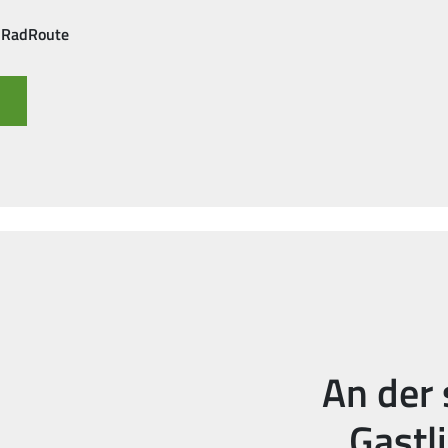
 RadRoute
An der 
Gastl