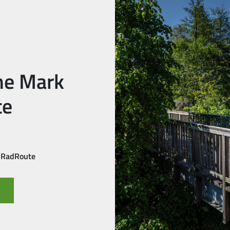
he Mark
te
 RadRoute