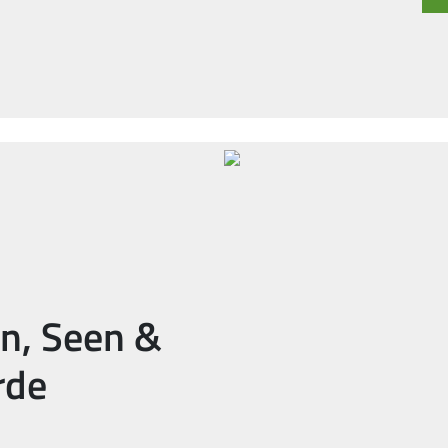
en, Seen &
rde