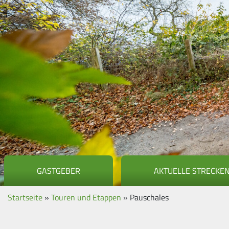
GASTGEBER
AKTUELLE STRECKE
Startseite
»
Touren und Etappen
»
Pauschales