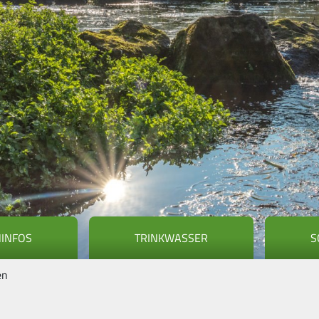
NINFOS
TRINKWASSER
S
en