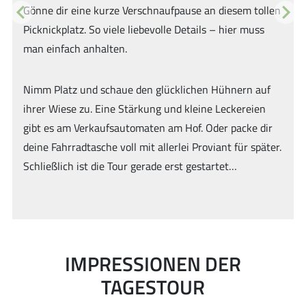
llen
In eine Dünenlandschaft gebettet liegt das Schwarze
s
Wasser in Wesel. Gespeist wird der See nur durch
Regenwasser. Allein die Huminstoffe der
Previous
Next
Moorvegetation sorgen für seine typisch schwarze
Farbe. Das lässt den See selbst an sonnigen Tagen rec
uf
düster erscheinen. Doch der Eindruck täuscht enorm:
n
Das nährstoffarme Gewässer ist die Heimat vieler
ir
gefährdeter Tier- und Pflanzenarten und eines der
ter.
ältesten Naturschutzgebiete Nordrhein-Westfalens. E
steht bereits seit 1936 unter Schutz.
Biege für diesen Abstecher nach Knotenpunkt 11 die
dritte Möglichkeit links ab.