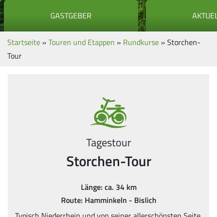
GASTGEBER
AKTUE
Startseite
»
Touren und Etappen
»
Rundkurse
»
Storchen-
Tour
Tagestour
Storchen-Tour
Länge: ca. 34 km
Route: Hamminkeln - Bislich
Typisch Niederrhein und von seiner allerschönsten Seite.