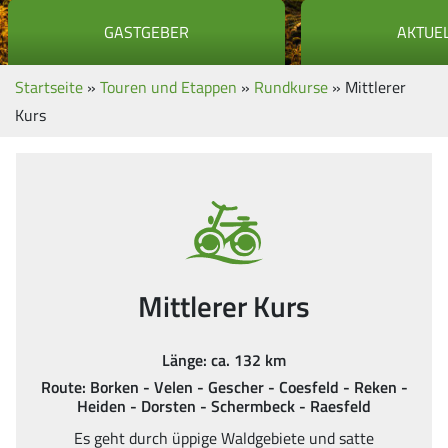
GASTGEBER
AKTUE
Startseite
»
Touren und Etappen
»
Rundkurse
»
Mittlerer
Kurs
Mittlerer Kurs
Länge: ca. 132 km
Route: Borken - Velen - Gescher - Coesfeld - Reken -
Heiden - Dorsten - Schermbeck - Raesfeld
Es geht durch üppige Waldgebiete und satte