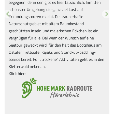
zahlreichen Gräften, der oberen und unteren Freiheit,
liegt sie malerisch und hübsch eingebettet in einer
ausgedehnten Parklandschaft. Fast 900 Jahre wurde an
Previous
Next
der Burg gebaut und erweitert, so dass daraus ein
besonderes architektonisches Werk entstanden ist.
Aber: Kein Schloss ohne ein Schlossgespenst! Der
Legende nach spukt es auf der Burg Gemen. Einige
Besucher berichten von schauerlichen grünen Lichtern.
n
Hier soll ein Geist namens Cordula sein Unwesen
treiben. Nur eine Legende? Noch heute ist die Burg in
Privatbesitz. Seit 1946 wird sie als
Jugendbildungsstätte genutzt und heißt seitdem
Jugendburg Gemen.
Schloßplatz 1, 46325 Borken