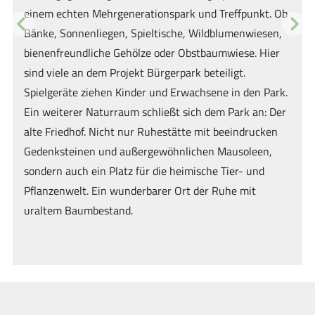
punkt. Ob
Burlo Vardingholter Venn und schon im Jahre 1
nwiesen,
wurde es zum Naturschutzgebiet erklärt. Das z
Previous
Next
se. Hier
74ha große Gebiet wuchs später auf 140ha. Inte
.
wurde der sogenannte, benachbarte „Entenschlat
den Park.
Durch gezielte Schutzmaßnahmen kommen zahl
k an: Der
Arten vor, die nur noch hier zu finden sind.
ndrucken
oleen,
Klick hier:
- und
mit