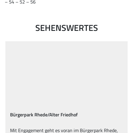
– 54 – 52 – 56
SEHENSWERTES
NSG Burlo-Vardingholter Venn
 Rhede,
Hören und Staunen: Geschätzte 4500 Jahre alt i