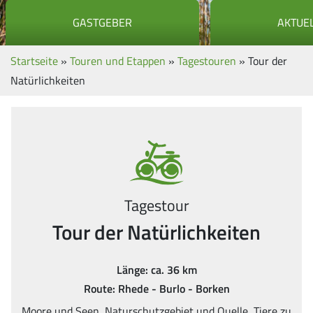
GASTGEBER
AKTUE
Startseite
»
Touren und Etappen
»
Tagestouren
»
Tour der
Natürlichkeiten
Tagestour
Tour der Natürlichkeiten
Länge: ca. 36 km
Route: Rhede - Burlo - Borken
Moore und Seen, Naturschutzgebiet und Quelle, Tiere zu